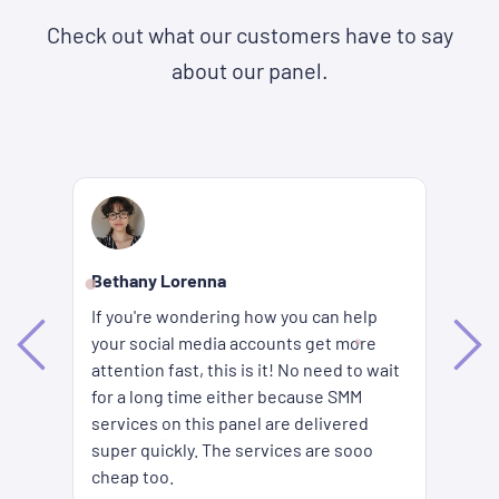
Check out what our customers have to say
about our panel.
Re
Bethany Lorenna
Wh
If you're wondering how you can help
ha
your social media accounts get more
d
ag
attention fast, this is it! No need to wait
me
fi
for a long time either because SMM
ion
pr
services on this panel are delivered
es
SM
super quickly. The services are sooo
pr
cheap too.