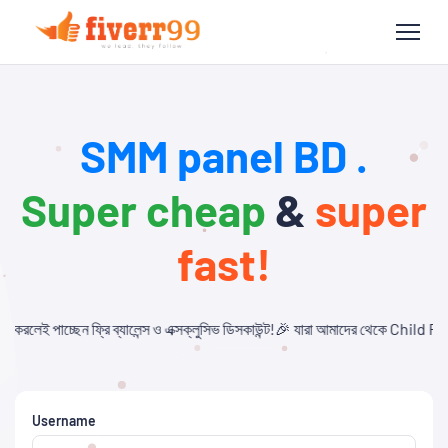
SMM panel BD .
Super cheap
&
super
fast!
্স ও এক্সক্লুসিভ ডিসকাউন্ট!🎉 যারা আমাদের থেকে Child Panel নিবেন এবং API ব্যবহা
Username