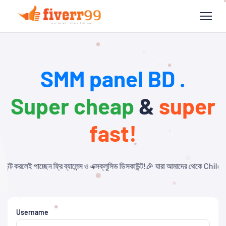
SMM panel BD .
Super cheap
&
super
fast!
লেন্স ও এক্সক্লুসিভ ডিসকাউন্ট!🎉 যারা আমাদের থেকে Child Panel নিবেন এবং API ব্য
Username