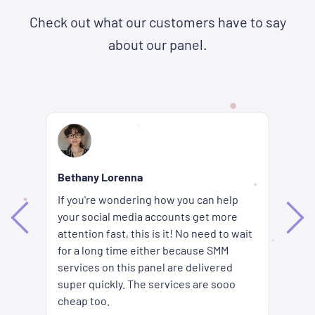
Check out what our customers have to say
about our panel.
Re
Bethany Lorenna
Wh
If you're wondering how you can help
ha
your social media accounts get more
d
ag
attention fast, this is it! No need to wait
me
fi
for a long time either because SMM
ion
pr
services on this panel are delivered
es
SM
super quickly. The services are sooo
pr
cheap too.