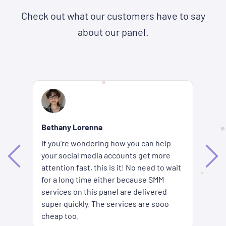
Check out what our customers have to say
about our panel.
Re
Bethany Lorenna
Wh
If you're wondering how you can help
ha
your social media accounts get more
d
ag
attention fast, this is it! No need to wait
me
fi
for a long time either because SMM
ion
pr
services on this panel are delivered
es
SM
super quickly. The services are sooo
pr
cheap too.