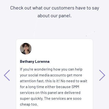
Check out what our customers have to say
about our panel.
Re
Bethany Lorenna
Wh
If you're wondering how you can help
ha
your social media accounts get more
d
ag
attention fast, this is it! No need to wait
me
fi
for a long time either because SMM
ion
pr
services on this panel are delivered
es
SM
super quickly. The services are sooo
pr
cheap too.