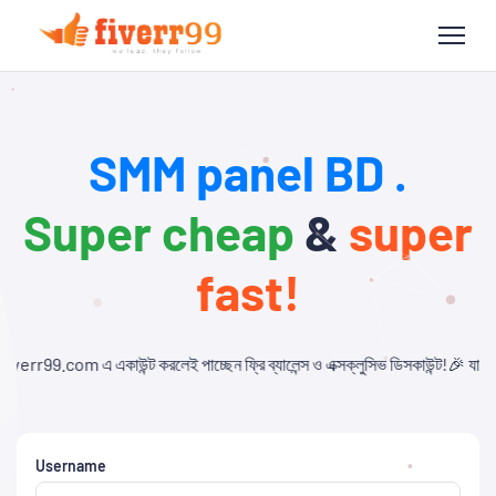
SMM panel BD .
Super cheap
&
super
fast!
রলেই পাচ্ছেন ফ্রি ব্যালেন্স ও এক্সক্লুসিভ ডিসকাউন্ট!🎉 যারা আমাদের থেকে Child Pa
Username