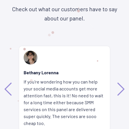
Check out what our customers have to say
about our panel.
Re
Bethany Lorenna
Wh
If you're wondering how you can help
ha
your social media accounts get more
d
ag
attention fast, this is it! No need to wait
me
fi
for a long time either because SMM
ion
pr
services on this panel are delivered
es
SM
super quickly. The services are sooo
pr
cheap too.