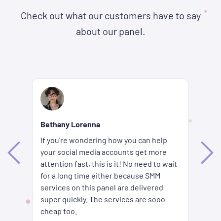
Check out what our customers have to say
about our panel.
Re
Bethany Lorenna
Wh
If you're wondering how you can help
ha
your social media accounts get more
d
ag
attention fast, this is it! No need to wait
me
fi
for a long time either because SMM
ion
pr
services on this panel are delivered
es
SM
super quickly. The services are sooo
pr
cheap too.