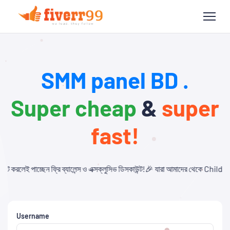
SMM panel BD .
Super cheap
&
super
fast!
লেন্স ও এক্সক্লুসিভ ডিসকাউন্ট!🎉 যারা আমাদের থেকে Child Panel নিবেন এবং API ব্যব
Username