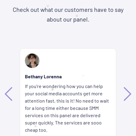
Check out what our customers have to say
about our panel.
Re
Bethany Lorenna
Wh
If you're wondering how you can help
ha
your social media accounts get more
d
ag
attention fast, this is it! No need to wait
me
fi
for a long time either because SMM
ion
pr
services on this panel are delivered
es
SM
super quickly. The services are sooo
pr
cheap too.