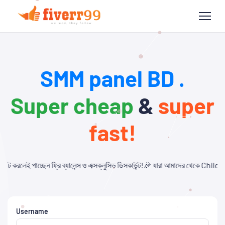
SMM panel BD .
Super cheap
&
super
fast!
লেন্স ও এক্সক্লুসিভ ডিসকাউন্ট!🎉 যারা আমাদের থেকে Child Panel নিবেন এবং API ব্য
Username