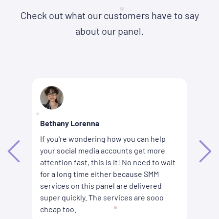
Check out what our customers have to say
about our panel.
Re
Bethany Lorenna
Wh
If you're wondering how you can help
ha
your social media accounts get more
d
ag
attention fast, this is it! No need to wait
me
fi
for a long time either because SMM
ion
pr
services on this panel are delivered
es
SM
super quickly. The services are sooo
pr
cheap too.