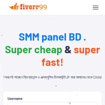
SMM panel BD .
Super cheap
&
super
fast!
লেন্স ও এক্সক্লুসিভ ডিসকাউন্ট!🎉 যারা আমাদের থেকে Child Panel নিবেন এবং API ব্যব
Username