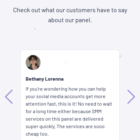
Check out what our customers have to say
about our panel.
Re
Bethany Lorenna
Wh
If you're wondering how you can help
ha
your social media accounts get more
d
ag
attention fast, this is it! No need to wait
me
fi
for a long time either because SMM
ion
pr
services on this panel are delivered
es
SM
super quickly. The services are sooo
pr
cheap too.