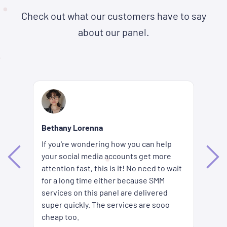
Check out what our customers have to say
about our panel.
Re
Bethany Lorenna
Wh
If you're wondering how you can help
ha
your social media accounts get more
d
ag
attention fast, this is it! No need to wait
me
fi
for a long time either because SMM
ion
pr
services on this panel are delivered
es
SM
super quickly. The services are sooo
pr
cheap too.