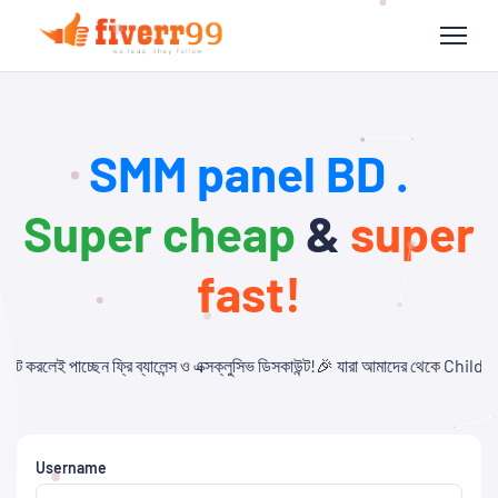
SMM panel BD .
Super cheap
&
super
fast!
লেন্স ও এক্সক্লুসিভ ডিসকাউন্ট!🎉 যারা আমাদের থেকে Child Panel নিবেন এবং API ব্যব
Username