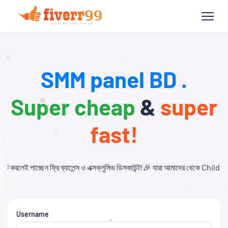
SMM panel BD .
Super cheap
&
super
fast!
লেন্স ও এক্সক্লুসিভ ডিসকাউন্ট!🎉 যারা আমাদের থেকে Child Panel নিবেন এবং API ব্যব
Username