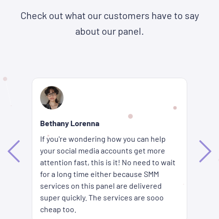
Check out what our customers have to say
about our panel.
Re
Bethany Lorenna
Wh
If you're wondering how you can help
ha
your social media accounts get more
d
ag
attention fast, this is it! No need to wait
me
fi
for a long time either because SMM
ion
pr
services on this panel are delivered
es
SM
super quickly. The services are sooo
pr
cheap too.