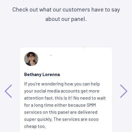
Check out what our customers have to say
about our panel.
Re
Bethany Lorenna
Wh
If you're wondering how you can help
ha
your social media accounts get more
d
ag
attention fast, this is it! No need to wait
me
fi
for a long time either because SMM
ion
pr
services on this panel are delivered
es
SM
super quickly. The services are sooo
pr
cheap too.