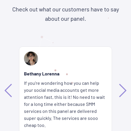
Check out what our customers have to say
about our panel.
Re
Bethany Lorenna
Wh
If you're wondering how you can help
ha
your social media accounts get more
d
ag
attention fast, this is it! No need to wait
me
fi
for a long time either because SMM
ion
pr
services on this panel are delivered
es
SM
super quickly. The services are sooo
pr
cheap too.