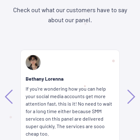
Check out what our customers have to say
about our panel.
Re
Bethany Lorenna
Wh
If you're wondering how you can help
ha
your social media accounts get more
d
ag
attention fast, this is it! No need to wait
me
fi
for a long time either because SMM
ion
pr
services on this panel are delivered
es
SM
super quickly. The services are sooo
pr
cheap too.