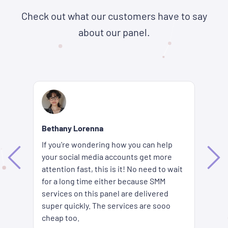
Check out what our customers have to say
about our panel.
Re
Bethany Lorenna
Wh
If you're wondering how you can help
ha
your social media accounts get more
d
ag
attention fast, this is it! No need to wait
me
fi
for a long time either because SMM
ion
pr
services on this panel are delivered
es
SM
super quickly. The services are sooo
pr
cheap too.