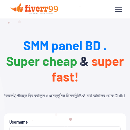
SMM panel BD .
Super cheap
&
super
fast!
েন্স ও এক্সক্লুসিভ ডিসকাউন্ট!🎉 যারা আমাদের থেকে Child Panel নিবেন এবং API ব্যব
Username