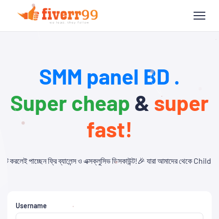
SMM panel BD .
Super cheap
&
super
fast!
লেন্স ও এক্সক্লুসিভ ডিসকাউন্ট!🎉 যারা আমাদের থেকে Child Panel নিবেন এবং API ব্য
Username