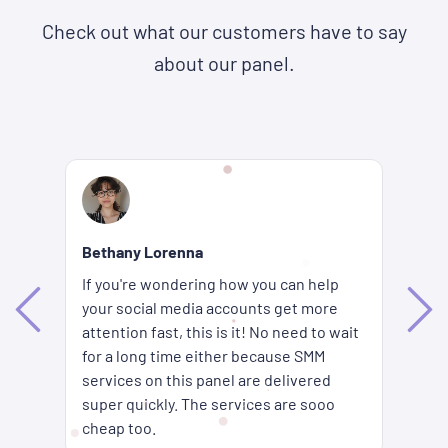
Check out what our customers have to say
about our panel.
Re
Bethany Lorenna
Wh
If you're wondering how you can help
ha
your social media accounts get more
d
ag
attention fast, this is it! No need to wait
me
fi
for a long time either because SMM
ion
pr
services on this panel are delivered
es
SM
super quickly. The services are sooo
pr
cheap too.