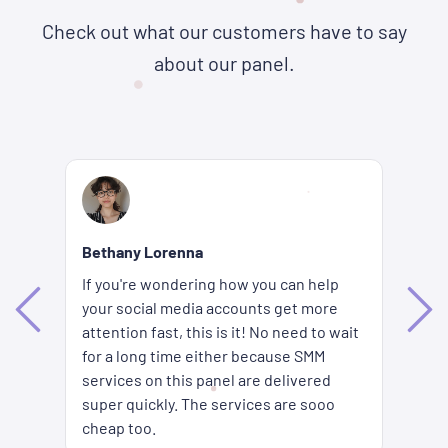
Check out what our customers have to say
about our panel.
Re
Bethany Lorenna
Wh
If you're wondering how you can help
ha
your social media accounts get more
d
ag
attention fast, this is it! No need to wait
me
fi
for a long time either because SMM
ion
pr
services on this panel are delivered
es
SM
super quickly. The services are sooo
pr
cheap too.