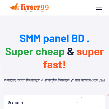
SMM panel BD .
Super cheap
&
super
fast!
লেন্স ও এক্সক্লুসিভ ডিসকাউন্ট!🎉 যারা আমাদের থেকে Child Panel নিবেন এবং API ব্য
Username